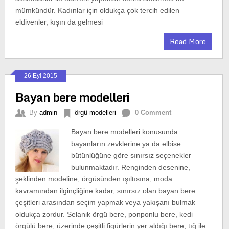
mümkündür. Kadınlar için oldukça çok tercih edilen
eldivenler, kışın da gelmesi
Read More
26 Eyl 2015
Bayan bere modelleri
By
admin
örgü modelleri
0 Comment
Bayan bere modelleri konusunda
bayanların zevklerine ya da elbise
bütünlüğüne göre sınırsız seçenekler
bulunmaktadır. Renginden desenine,
şeklinden modeline, örgüsünden ışıltısına, moda
kavramından ilginçliğine kadar, sınırsız olan bayan bere
çeşitleri arasından seçim yapmak veya yakışanı bulmak
oldukça zordur. Selanik örgü bere, ponponlu bere, kedi
örgülü bere, üzerinde çeşitli figürlerin yer aldığı bere, tığ ile