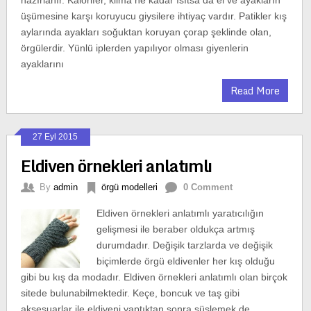
hazırlanır. Kalorifer, klima ne kadar ısıtsa da el ve ayakların
üşümesine karşı koruyucu giysilere ihtiyaç vardır. Patikler kış
aylarında ayakları soğuktan koruyan çorap şeklinde olan,
örgülerdir. Yünlü iplerden yapılıyor olması giyenlerin
ayaklarını
Read More
27 Eyl 2015
Eldiven örnekleri anlatımlı
By
admin
örgü modelleri
0 Comment
Eldiven örnekleri anlatımlı yaratıcılığın
gelişmesi ile beraber oldukça artmış
durumdadır. Değişik tarzlarda ve değişik
biçimlerde örgü eldivenler her kış olduğu
gibi bu kış da modadır. Eldiven örnekleri anlatımlı olan birçok
sitede bulunabilmektedir. Keçe, boncuk ve taş gibi
aksesuarlar ile eldiveni yaptıktan sonra süslemek de