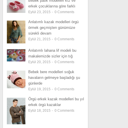
Bebek patik modelleri kız ve
erkek çocuklarına göre farklı
Eylül 23, 2015
-
0
Comments
Anlatımlı kazak modelleri örgü
örmek geçmişten günümüze
sürekli devam
Eylül 21, 2015
-
0
Comments
Anlatımlı lahana lif modeli bu
makalemizde sizler için tığ
Eylül 20, 2015
-
0
Comments
Bebek bere modelleri soğuk
havaların gelmeye başladığı şu
günlerde
Eylül 19, 2015
-
0
Comments
Örgü erkek kazak modelleri bu yıl
erkek örgü kazaklar
Eylül 18, 2015
-
0
Comments